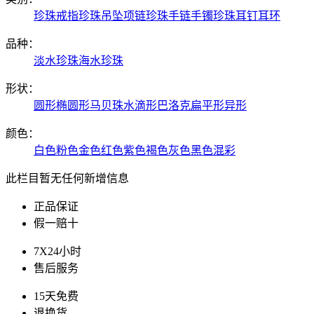
珍珠戒指
珍珠吊坠项链
珍珠手链手镯
珍珠耳钉耳环
品种：
淡水珍珠
海水珍珠
形状：
圆形
椭圆形
马贝珠
水滴形
巴洛克
扁平形
异形
颜色：
白色
粉色
金色
红色
紫色
褐色
灰色
黑色
混彩
此栏目暂无任何新增信息
正品保证
假一赔十
7X24小时
售后服务
15天免费
退换货