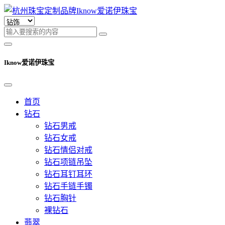
Iknow爱诺伊珠宝
首页
钻石
钻石男戒
钻石女戒
钻石情侣对戒
钻石项链吊坠
钻石耳钉耳环
钻石手链手镯
钻石胸针
裸钻石
翡翠