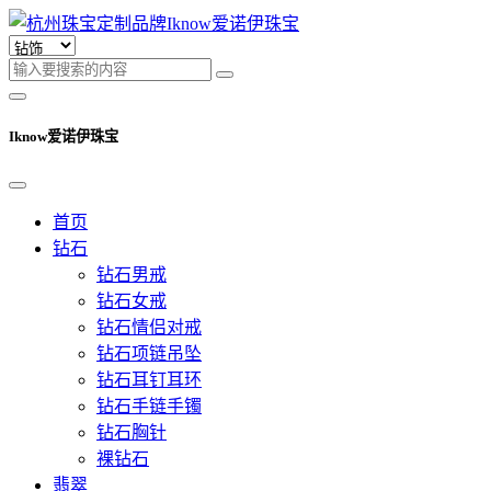
Iknow爱诺伊珠宝
首页
钻石
钻石男戒
钻石女戒
钻石情侣对戒
钻石项链吊坠
钻石耳钉耳环
钻石手链手镯
钻石胸针
裸钻石
翡翠