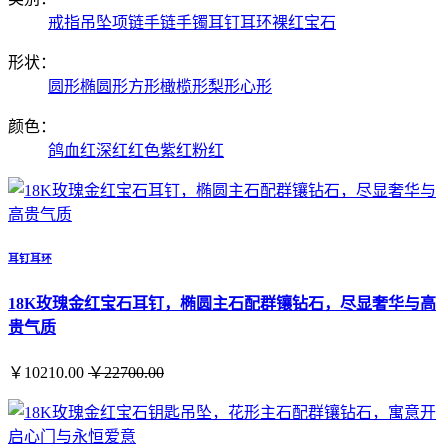
戒指
吊坠项链
手链手镯
耳钉耳环
裸红宝石
形状：
圆形
椭圆形
方形
橄榄形
梨形
心形
颜色：
鸽血红
深红
红色
紫红
粉红
耳钉耳环
18K玫瑰金红宝石耳钉，椭圆主石配群镶钻石，尽显奢华与高
贵气质
￥10210.00
￥22700.00