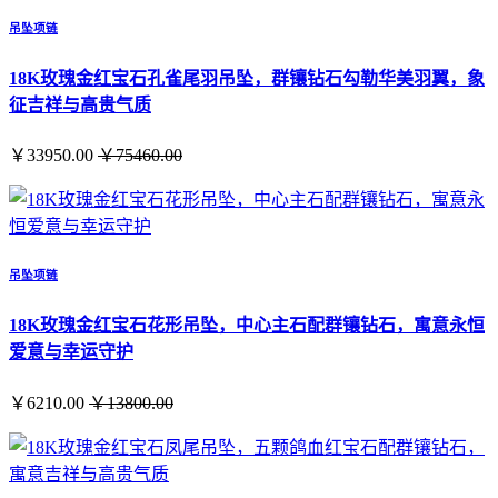
吊坠项链
18K玫瑰金红宝石孔雀尾羽吊坠，群镶钻石勾勒华美羽翼，象
征吉祥与高贵气质
￥33950.00
￥75460.00
吊坠项链
18K玫瑰金红宝石花形吊坠，中心主石配群镶钻石，寓意永恒
爱意与幸运守护
￥6210.00
￥13800.00