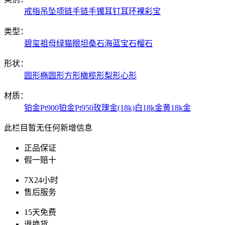
戒指
吊坠项链
手链手镯
耳钉耳环
裸彩宝
类型：
碧玺
祖母绿
猫眼
坦桑石
海蓝宝
石榴石
形状：
圆形
椭圆形
方形
橄榄形
梨形
心形
材质：
铂金Pt900
铂金Pt950
玫瑰金(18k)
白18k金
黄18k金
此栏目暂无任何新增信息
正品保证
假一赔十
7X24小时
售后服务
15天免费
退换货