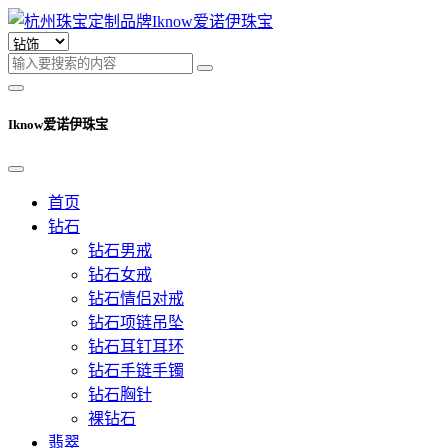
Iknow爱诺伊珠宝
首页
钻石
钻石男戒
钻石女戒
钻石情侣对戒
钻石项链吊坠
钻石耳钉耳环
钻石手链手镯
钻石胸针
裸钻石
翡翠