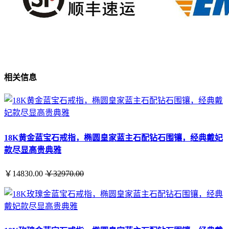
相关信息
18K黄金蓝宝石戒指，椭圆皇家蓝主石配钻石围镶，经典戴妃
款尽显高贵典雅
￥14830.00
￥32970.00