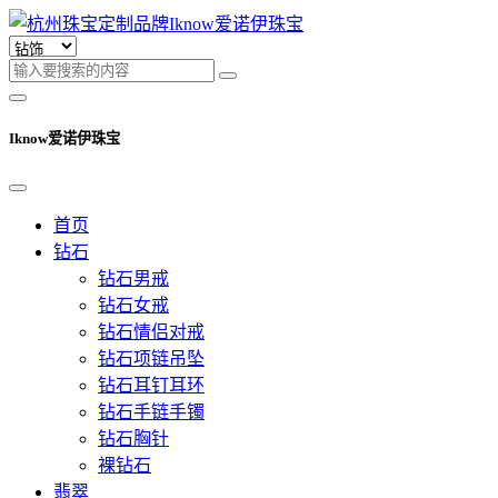
Iknow爱诺伊珠宝
首页
钻石
钻石男戒
钻石女戒
钻石情侣对戒
钻石项链吊坠
钻石耳钉耳环
钻石手链手镯
钻石胸针
裸钻石
翡翠