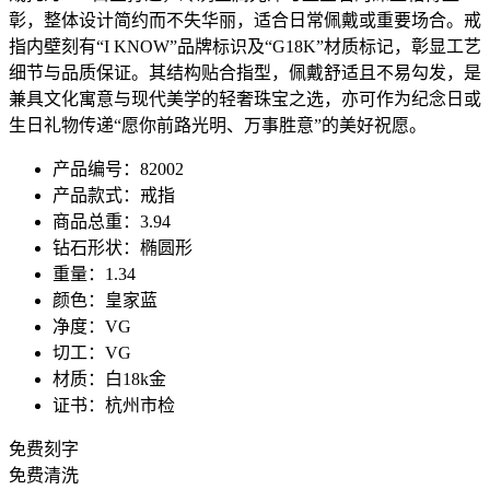
彰，整体设计简约而不失华丽，适合日常佩戴或重要场合。戒
指内壁刻有“I KNOW”品牌标识及“G18K”材质标记，彰显工艺
细节与品质保证。其结构贴合指型，佩戴舒适且不易勾发，是
兼具文化寓意与现代美学的轻奢珠宝之选，亦可作为纪念日或
生日礼物传递“愿你前路光明、万事胜意”的美好祝愿。
产品编号：82002
产品款式：戒指
商品总重：3.94
钻石形状：椭圆形
重量：1.34
颜色：皇家蓝
净度：VG
切工：VG
材质：白18k金
证书：杭州市检
免费刻字
免费清洗