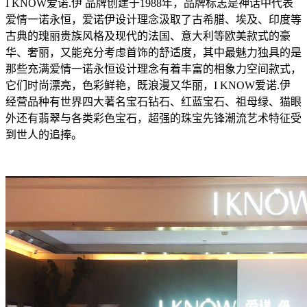
I KNOW爱诺.伊 品牌创建于1988年，品牌标志是神话中代表
爱情一诺永恒，爱诺伊设计理念汲取了古希腊、埃及、印度等
古典的瑰丽贵族风格及现代的法国、意大利等欧美款式的豪
华、奢丽，又能充分考虑首饰的舒适度，其中最魅力独具的是
那些充满爱情一诺永恒设计理念有着丰富的相象力空间款式，
它们时尚漂亮，色彩鲜艳，既浪漫又华丽，I KNOW爱诺.伊
经营品种有世界四大著名宝石钻石、红蓝宝石、祖母绿、猫眼
外还有翡翠与各类彩色宝石，超强的珠宝先锋潮流艺术特征受
到世人的追捧。