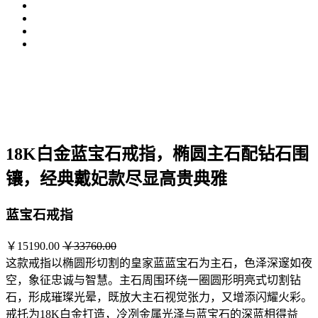
18K白金蓝宝石戒指，椭圆主石配钻石围
镶，经典戴妃款尽显高贵典雅
蓝宝石戒指
￥15190.00
￥33760.00
这款戒指以椭圆形切割的皇家蓝蓝宝石为主石，色泽深邃如夜
空，象征忠诚与智慧。主石周围环绕一圈圆形明亮式切割钻
石，形成璀璨光晕，既放大主石视觉张力，又增添闪耀火彩。
戒托为18K白金打造，冷冽金属光泽与蓝宝石的深蓝相得益